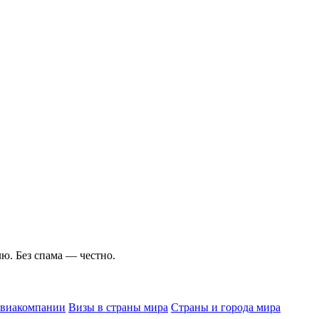
ю. Без спама — честно.
виакомпании
Визы в страны мира
Страны и города мира