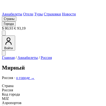
Авиабилеты
Отели
Туры
Страховки
Новости
Страны
Города
$ 80,93
€ 93,19
Войти
Главная
/
Авиабилеты
/
Россия
Мирный
Россия ·
о городе →
Страна
Россия
Код города
MJZ
Аэропортов