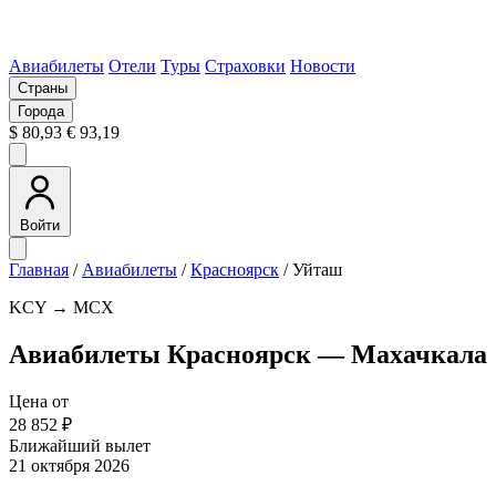
Авиабилеты
Отели
Туры
Страховки
Новости
Страны
Города
$ 80,93
€ 93,19
Войти
Главная
/
Авиабилеты
/
Красноярск
/
Уйташ
KCY → MCX
Авиабилеты Красноярск — Махачкала
Цена от
28 852 ₽
Ближайший вылет
21 октября 2026