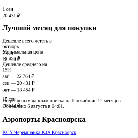
1 сен
20 431 ₽
Лучший месяц для покупки
Дешевле всего лететь в
октябрь
Минимальная цена
7 сен
18 454 ₽
22 140 ₽
Дешевле среднего на
15%
авг
— 22 764 ₽
сен
— 20 431 ₽
окт
— 18 454 ₽
15 сен
По реальным данным поиска на ближайшие 12 месяцев.
20 643 ₽
Обновлено 6 августа в 04:01.
Аэропорты Красноярска
KCY
Черемшанка
KJA
Красноярск