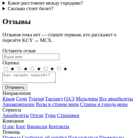
Какое расстояние между городами?
Сколько стоит билет?
Отзывы
Отзывов пока нет — станьте первым, кто расскажет о
перелёте KCY → MCX.
Оставить отзыв
Оценка:
★
★
★
★
★
Отправить
Направления
Крым
Сочи
Турция
Таиланд
ОАЭ
Мальдивы
Все авиабилеты
Авиакомпании
Визы в страны мира
Страны и города мира
Сервисы
Авиабилеты
Отели
Туры
Страховки
Компания
О нас
Блог
Вакансии
Контакты
Помощь
Правила
Сообщить об ошибке
Пожаловаться
Промокоды