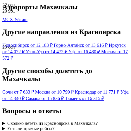
22 сен
Аэропорты Махачкалы
20 931 ₽
MCX
Уйташ
Другие направления из Красноярска
Новосибирск
от 12 183 ₽
Горно-Алтайск
от 13 616 ₽
Иркутск
29 сен
от 14 072 ₽
Улан-Удэ
от 14 472 ₽
Уфа
от 16 480 ₽
Москва
от 17
572 ₽
Другие способы долететь до
Махачкалы
Сочи
от 7 633 ₽
Москва
от 10 799 ₽
Краснодар
от 11 771 ₽
Уфа
от 14 340 ₽
Самара
от 15 836 ₽
Тюмень
от 16 315 ₽
Вопросы и ответы
Сколько лететь из Красноярска в Махачкала?
Есть ли прямые рейсы?