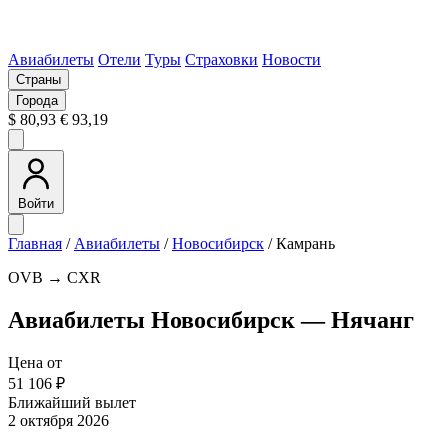
Авиабилеты
Отели
Туры
Страховки
Новости
Страны
Города
$ 80,93
€ 93,19
Войти
Главная
/
Авиабилеты
/
Новосибирск
/
Камрань
OVB → CXR
Авиабилеты Новосибирск — Нячанг
Цена от
51 106 ₽
Ближайший вылет
2 октября 2026