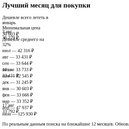
Лучший месяц для покупки
Дешевле всего лететь в
январь
Минимальная цена
3 авг
30 603 ₽
36 279 ₽
Дешевле среднего на
32%
июл
— 42 316 ₽
авг
— 33 431 ₽
сен
— 33 644 ₽
окт
— 33 733 ₽
10 авг
33 431 ₽
ноя
— 32 545 ₽
дек
— 31 245 ₽
янв
— 30 603 ₽
фев
— 33 666 ₽
мар
— 33 352 ₽
17 авг
апр
— 47 937 ₽
33 792 ₽
июн
— 125 930 ₽
По реальным данным поиска на ближайшие 12 месяцев. Обновл