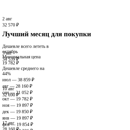
2 авг
32 570 ₽
Лучший месяц для покупки
Дешевле всего лететь в
октябрь
3 авг
Минимальная цена
34 539 ₽
19 782 ₽
Дешевле среднего на
44%
июл
— 38 859 ₽
авг
— 28 160 ₽
10 авг
сен
— 21 052 ₽
32 690 ₽
окт
— 19 782 ₽
ноя
— 19 897 ₽
дек
— 19 850 ₽
янв
— 19 897 ₽
17 авг
фев
— 19 854 ₽
28 160 ₽