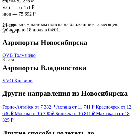
апр
— 52 236 ₽
май
— 55 451 ₽
июн
— 75 692 ₽
По реальным данным поиска на ближайшие 12 месяцев.
24 авг
Обновлено 18 июля в 04:01.
31 432 ₽
Аэропорты Новосибирска
OVB
Толмачёво
31 авг
Аэропорты Владивостока
VVO
Кневичи
Другие направления из Новосибирска
Горно-Алтайск
от 7 382 ₽
Астана
от 11 741 ₽
Красноярск
от 12
636 ₽
Москва
от 16 390 ₽
Бишкек
от 16 811 ₽
Махачкала
от 18
325 ₽
Другие способы долететь до