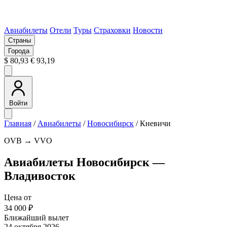
Авиабилеты
Отели
Туры
Страховки
Новости
Страны
Города
$ 80,93
€ 93,19
Войти
Главная
/
Авиабилеты
/
Новосибирск
/
Кневичи
OVB → VVO
Авиабилеты Новосибирск —
Владивосток
Цена от
34 000 ₽
Ближайший вылет
24 октября 2026