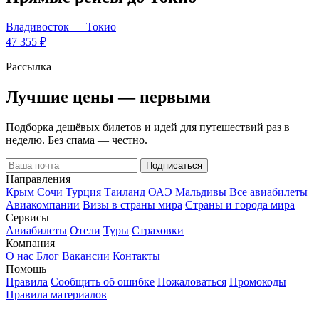
Владивосток — Токио
47 355 ₽
Рассылка
Лучшие цены — первыми
Подборка дешёвых билетов и идей для путешествий раз в
неделю. Без спама — честно.
Подписаться
Направления
Крым
Сочи
Турция
Таиланд
ОАЭ
Мальдивы
Все авиабилеты
Авиакомпании
Визы в страны мира
Страны и города мира
Сервисы
Авиабилеты
Отели
Туры
Страховки
Компания
О нас
Блог
Вакансии
Контакты
Помощь
Правила
Сообщить об ошибке
Пожаловаться
Промокоды
Правила материалов