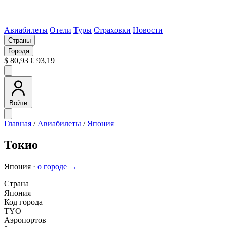
Авиабилеты
Отели
Туры
Страховки
Новости
Страны
Города
$ 80,93
€ 93,19
Войти
Главная
/
Авиабилеты
/
Япония
Токио
Япония ·
о городе →
Страна
Япония
Код города
TYO
Аэропортов