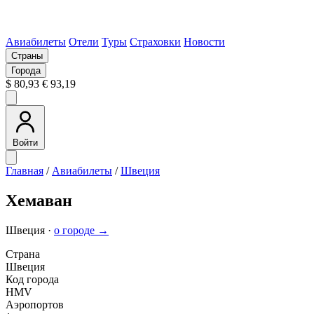
Авиабилеты
Отели
Туры
Страховки
Новости
Страны
Города
$ 80,93
€ 93,19
Войти
Главная
/
Авиабилеты
/
Швеция
Хемаван
Швеция ·
о городе →
Страна
Швеция
Код города
HMV
Аэропортов