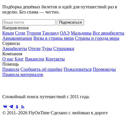
Подборка дешёвых билетов и идей для путешествий раз в
неделю. Без спама — честно.
Подписаться
Направления
Крым
Сочи
Турция
Таиланд
ОАЭ
Мальдивы
Все авиабилеты
Авиакомпании
Визы в страны мира
Страны и города мира
Сервисы
Авиабилеты
Отели
Туры
Страховки
Компания
О нас
Блог
Вакансии
Контакты
Помощь
Правила
Сообщить об ошибке
Пожаловаться
Промокоды
Правила материалов
Спокойный поиск путешествий с 2011 года.
© 2011–2026 FlyOnTime
Сделано с любовью к дороге