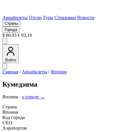
Авиабилеты
Отели
Туры
Страховки
Новости
Страны
Города
$ 80,93
€ 93,19
Войти
Главная
/
Авиабилеты
/
Япония
Кумедзима
Япония ·
о городе →
Страна
Япония
Код города
UEO
Аэропортов