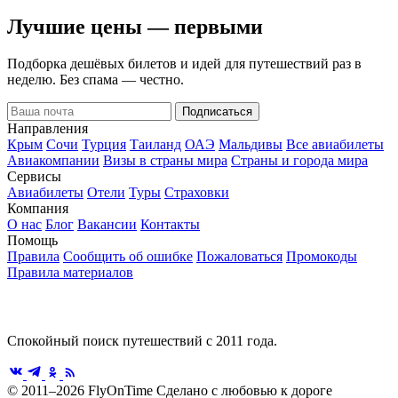
Лучшие цены — первыми
Подборка дешёвых билетов и идей для путешествий раз в
неделю. Без спама — честно.
Подписаться
Направления
Крым
Сочи
Турция
Таиланд
ОАЭ
Мальдивы
Все авиабилеты
Авиакомпании
Визы в страны мира
Страны и города мира
Сервисы
Авиабилеты
Отели
Туры
Страховки
Компания
О нас
Блог
Вакансии
Контакты
Помощь
Правила
Сообщить об ошибке
Пожаловаться
Промокоды
Правила материалов
Спокойный поиск путешествий с 2011 года.
© 2011–2026 FlyOnTime
Сделано с любовью к дороге